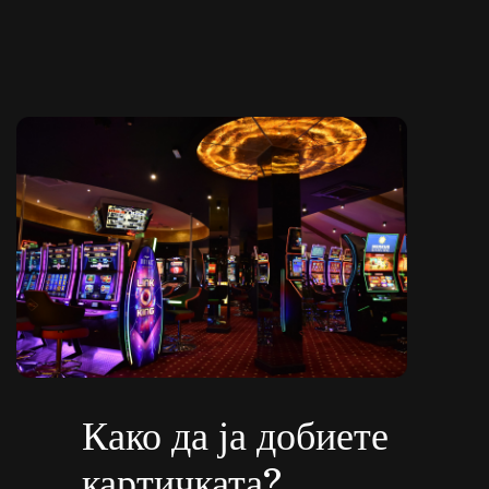
Како да ја добиете
картичката?