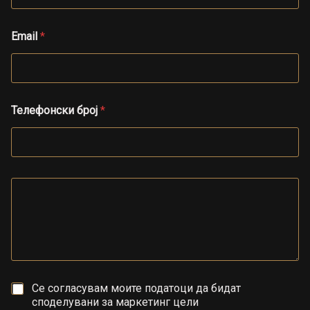
Email
*
Телефонски број
*
.
.
.
Се согласувам моите податоци да бидат
.
*
споделувани за маркетинг цели
*