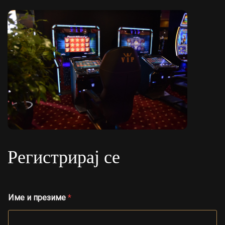
Регистрирај се
Име и презиме
*