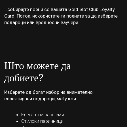
…собирајте поени со вашата Gold Slot Club Loyalty
Card. Потоа, искористете ги поените за да изберете
подароци или вредносни ваучери.
Што можете да
добиете?
Изберете од богат избор на внимателно
селектирани подароци, меѓу кои:
Елегантни парфеми
Стилски паричници