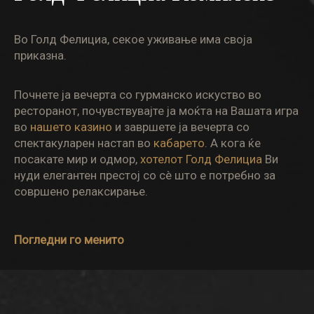
Во Голд Фелициа, секое уживање има своја
приказна.
Почнете ја вечерта со гурманско искуство во
ресторанот, почувствувајте ја моќта на Вашата игра
во
нашето казино
и завршете ја вечерта со
спектакуларен настап во
кабарето
.
А кога ќе
посакате мир и одмор,
хотелот Голд Фелициа
Ви
нуди елегантен престој со сè што е потребно за
совршено релаксирање.
Погледни го менито