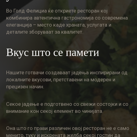
Во Голд Фелициа ќе откриете ресторан кој
комбинира автентична гастрономија со современа
елеганција – место каде храната, услугата и
деталите зборуваат за квалитет.
Вкус што се памети
Нашите готвачи создаваат јадења инспирирани од
локалните вкусови, претставени на модерен и
прецизен начин.
Секое јадење е подготвено со свежи состојки и со
внимание кон секој елемент во чинијата.
Она што го прави различен овој ресторан не е само
менито, туку и искрената желба секој гостин да