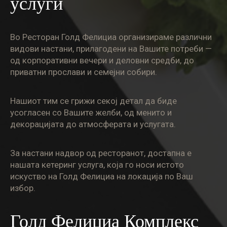
услуги
Во Ресторан Голд Фелициа организираме различни
видови настани, прилагодени на Вашите потреби —
од корпоративни вечери и деловни средби, до
приватни прослави и семејни собири.
Нашиот тим се грижи секој детал да биде
усогласен со Вашите желби, од менито и
декорацијата до атмосферата и услугата.
За настани надвор од ресторанот, достапна е
нашата кетеринг услуга, која го носи истото
искуство на Голд Фелициа на локација по Ваш
избор.
Голд Фелициа Комплекс