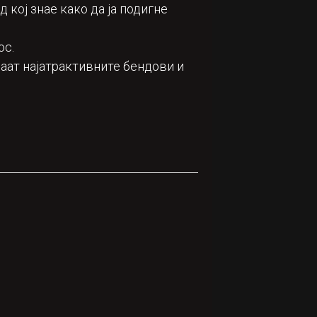
 кој знае како да ја подигне
ос.
уваат најатрактивните бендови и