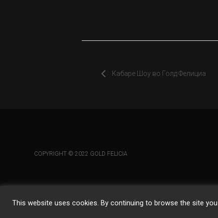
Кабаре Шоу во Голд Фелициа
COPYRIGHT © 2022 GOLD FELICIA
This website uses cookies. By continuing to browse the site you