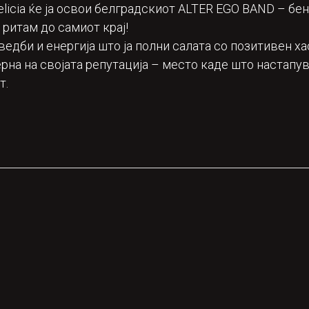
elicia ќе ја освои белградскиот ALTER EGO BAND – бенд
 ритам до самиот крај!
едби и енергија што ја полни салата со позитивен ха
 верна на својата репутација – место каде што настап
т.