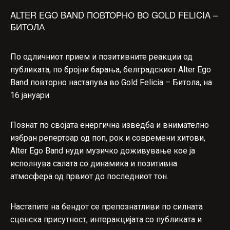
ALTER EGO BAND ПОВТОРНО ВО GOLD FELICIA –
БИТОЛА
По одличниот прием и позитивните реакции од
публиката, по бројни барања, белградскиот Alter Ego
Band повторно настапува во Gold Felicia – Битола, на
16 јануари.
Познат по својата енергична изведба и внимателно
избран репертоар од поп, рок и современи хитови,
Alter Ego Band нуди музичко доживување кое ја
исполнува салата со динамика и позитивна
атмосфера од првиот до последниот тон.
Настапите на бендот се препознатливи по силната
сценска присутност, интеракцијата со публиката и