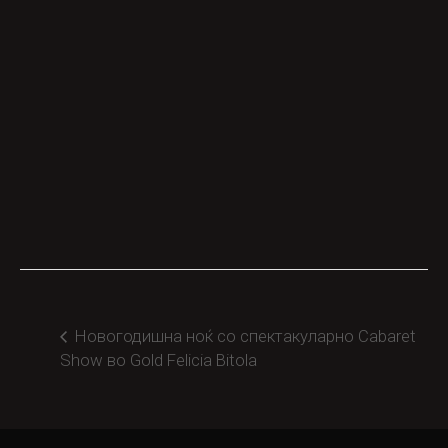
Новогодишна ноќ со спектакуларно Cabaret
Show во Gold Felicia Bitola